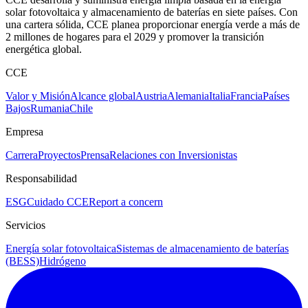
solar fotovoltaica y almacenamiento de baterías en siete países. Con
una cartera sólida, CCE planea proporcionar energía verde a más de
2 millones de hogares para el 2029 y promover la transición
energética global.
CCE
Valor y Misión
Alcance global
Austria
Alemania
Italia
Francia
Países
Bajos
Rumania
Chile
Empresa
Carrera
Proyectos
Prensa
Relaciones con Inversionistas
Responsabilidad
ESG
Cuidado CCE
Report a concern
Servicios
Energía solar fotovoltaica
Sistemas de almacenamiento de baterías
(BESS)
Hidrógeno