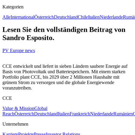
Kategorien
Alle
International
Österreich
Deutschland
Chile
Italien
Niederlande
Rumä
Lesen Sie den vollständigen Beitrag von
Sandro Esposito.
PV Europe news
CCE entwickelt und liefert in sieben Ländern saubere Energie auf
Basis von Photovoltaik und Batteriespeichern. Mit einem starken
Portfolio plant CCE, bis 2029 über 2 Millionen Haushalte mit
grünem Strom zu versorgen und die globale Energiewende
voranzutreiben.
CCE
Value & Mission
Global
Reach
Österreich
Deutschland
Italien
Frankreich
Niederlande
Rumänien
C
Unternehmen
Karriere
Projekte
Presse
Investor Relations