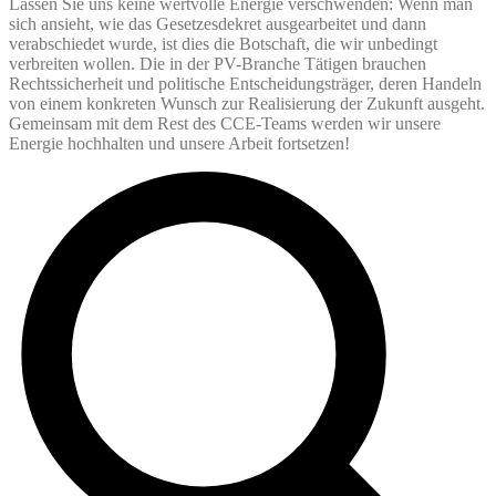
Lassen Sie uns keine wertvolle Energie verschwenden: Wenn man
sich ansieht, wie das Gesetzesdekret ausgearbeitet und dann
verabschiedet wurde, ist dies die Botschaft, die wir unbedingt
verbreiten wollen. Die in der PV-Branche Tätigen brauchen
Rechtssicherheit und politische Entscheidungsträger, deren Handeln
von einem konkreten Wunsch zur Realisierung der Zukunft ausgeht.
Gemeinsam mit dem Rest des CCE-Teams werden wir unsere
Energie hochhalten und unsere Arbeit fortsetzen!