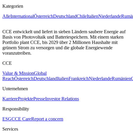
Kategorien
Alle
International
Österreich
Deutschland
Chile
Italien
Niederlande
Rumä
CCE entwickelt und liefert in sieben Ländern saubere Energie auf
Basis von Photovoltaik und Batteriespeichern. Mit einem starken
Portfolio plant CCE, bis 2029 über 2 Millionen Haushalte mit
grünem Strom zu versorgen und die globale Energiewende
voranzutreiben.
CCE
Value & Mission
Global
Reach
Österreich
Deutschland
Italien
Frankreich
Niederlande
Rumänien
C
Unternehmen
Karriere
Projekte
Presse
Investor Relations
Responsibility
ESG
CCE Care
Report a concern
Services