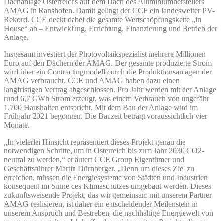
Dachanlage Österreichs auf dem Dach des Aluminiumherstellers
AMAG in Ranshofen. Damit gelingt der CCE ein landesweiter PV-
Rekord. CCE deckt dabei die gesamte Wertschöpfungskette „in
House“ ab – Entwicklung, Errichtung, Finanzierung und Betrieb der
Anlage.
Insgesamt investiert der Photovoltaikspezialist mehrere Millionen
Euro auf den Dächern der AMAG. Der gesamte produzierte Strom
wird über ein Contractingmodell durch die Produktionsanlagen der
AMAG verbraucht. CCE und AMAG haben dazu einen
langfristigen Vertrag abgeschlossen. Pro Jahr werden mit der Anlage
rund 6,7 GWh Strom erzeugt, was einem Verbrauch von ungefähr
1.700 Haushalten entspricht. Mit dem Bau der Anlage wird im
Frühjahr 2021 begonnen. Die Bauzeit beträgt voraussichtlich vier
Monate.
„In vielerlei Hinsicht repräsentiert dieses Projekt genau die
notwendigen Schritte, um in Österreich bis zum Jahr 2030 CO2-
neutral zu werden,“ erläutert CCE Group Eigentümer und
Geschäftsführer Martin Dürnberger. „Denn um dieses Ziel zu
erreichen, müssen die Energiesysteme von Städten und Industrien
konsequent im Sinne des Klimaschutzes umgebaut werden. Dieses
zukunftsweisende Projekt, das wir gemeinsam mit unserem Partner
AMAG realisieren, ist daher ein entscheidender Meilenstein in
unserem Anspruch und Bestreben, die nachhaltige Energiewelt von