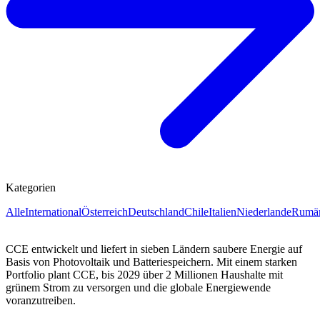
Kategorien
Alle
International
Österreich
Deutschland
Chile
Italien
Niederlande
Rumä
CCE entwickelt und liefert in sieben Ländern saubere Energie auf
Basis von Photovoltaik und Batteriespeichern. Mit einem starken
Portfolio plant CCE, bis 2029 über 2 Millionen Haushalte mit
grünem Strom zu versorgen und die globale Energiewende
voranzutreiben.