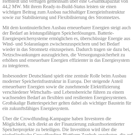
Hettstedt und verfügen gemeinsam über eine Gesamtkapazität von
44,2 MW. Mit ihrem Ready-to-Build-Status leisten sie einen
wichtigen Beitrag zum Ausbau nachhaltiger Energieinfrastruktur
sowie zur Stabilisierung und Flexibilisierung des Stromnetzes.
Mit dem kontinuierlichen Ausbau erneuerbarer Energien steigt auch
der Bedarf an leistungsfähigen Speicherlösungen. Batterie-
Energiespeichersysteme ermöglichen es, überschüssige Energie aus
Wind- und Solaranlagen zwischenzuspeichern und bei Bedarf
wieder in das Stromnetz einzuspeisen. Dadurch tragen sie dazu bei,
Netzschwankungen auszugleichen, die Versorgungssicherheit zu
erhöhen und erneuerbare Energien effizienter in das Energiesystem
zu integrieren.
Insbesondere Deutschland spielt eine zentrale Rolle beim Ausbau
moderner Speicherinfrastruktur in Europa. Der steigende Anteil
erneuerbarer Energien sowie die zunehmende Elektrifizierung
verschiedener Wirtschafts- und Lebensbereiche führen zu einem
wachsenden Bedarf an flexiblen und resilienten Energiesystemen.
Großskalige Batteriespeicher gelten dabei als wichtiger Baustein für
ein zukunftsfähiges Energiesystem.
Über die Crowdfunding-Kampagne haben Investoren die
Möglichkeit, sich direkt an der Finanzierung zukunftsorientierter
Speicherprojekte zu beteiligen. Die Investition wird über die
niederländische Crowdfunding-Plattform Zonhub angeboten, die auf